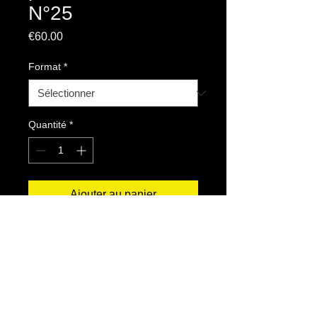
N°25
Prix
€60.00
Format
*
Quantité
*
Ajouter au panier
“La négation de l’idée industrielle est la
spéculation.”
Henry ford