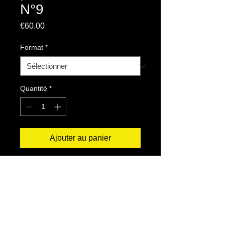
N°9
Prix
€60.00
Format
*
Quantité
*
Ajouter au panier
Mauvais ouvrier n’a jamais trouvé bon
outil.
Mauvais patron n’a jamais trouvé bon
ouvrier.
Auguste Detœuf