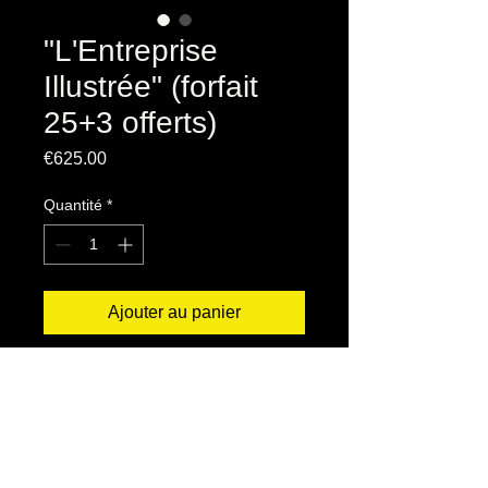
"L'Entreprise
Illustrée" (forfait
25+3 offerts)
Prix
€625.00
Quantité
*
Ajouter au panier
Couverture rigide
160 pages
Format 22x28 cm
Poids 870g